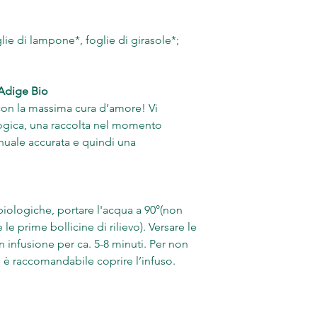
lie di lampone*, foglie di girasole*;
 Adige Bio
 con la massima cura d’amore! Vi
logica, una raccolta nel momento
nuale accurata e quindi una
biologiche, portare l'acqua a 90°(non
e prime bollicine di rilievo). Versare le
in infusione per ca. 5-8 minuti. Per non
i, è raccomandabile coprire l’infuso.