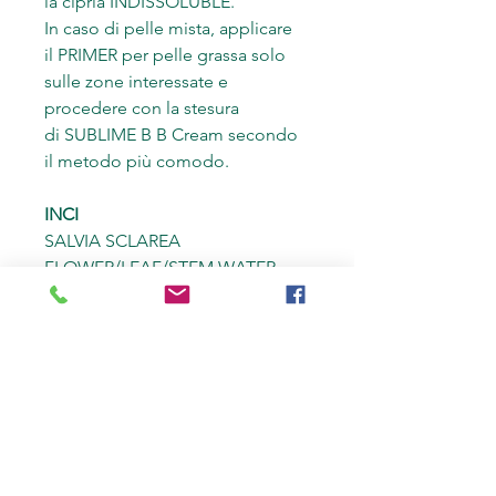
la cipria INDISSOLUBLE.
In caso di pelle mista, applicare
il PRIMER per pelle grassa solo
sulle zone interessate e
procedere con la stesura
di SUBLIME B B Cream secondo
il metodo più comodo.
INCI
SALVIA SCLAREA
FLOWER/LEAF/STEM WATER
(SALVIA SCLAREA (CLARY)
FLOWER/LEAF/STEM WATER)*,
SQUALANE,
OCTYLDODECANOL,
POLYGLYCERYL-10 STEARATE,
PARFUM (FRAGRANCE),
POLYGLYCERYL-10 MYRISTATE,
MICA, SILICA, OLIVE