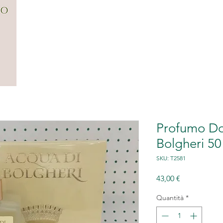
CENTRO
FILOSOFIA
SERVIZI
G
Profumo Do
Bolgheri 50
SKU: T2581
Prezzo
43,00 €
Quantità
*