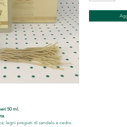
Agg
ri 50 ml.
ta.
ca; legni pregiati di sandalo e cedro.