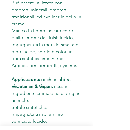
Può essere utilizzato con
ombretti minerali, ombretti
tradizionali, ed eyeliner in gel o in
crema.
Manico in legno laccato color
giallo limone dal finish lucido,
impugnatura in metallo smaltato
nero lucido, setole bicolori in
fibra sintetica cruelty-free.
Applicazioni: ombretti, eyeliner.
Applicazione:
occhi e labbra.
Vegetarian & Vegan:
nessun
ingrediente animale nè di origine
animale.
Setole sintetiche.
Impugnatura in alluminio
verniciato lucido.
Manico in legno laccato dal finish