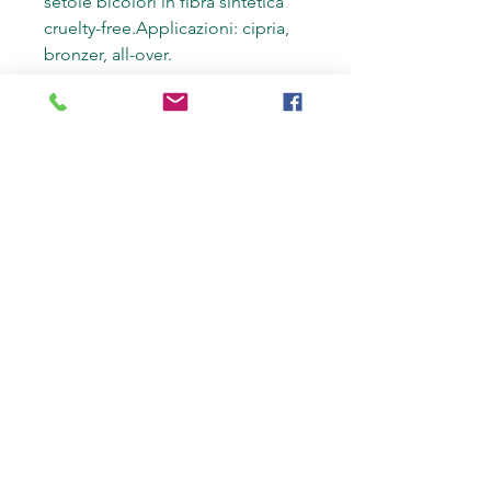
setole bicolori in fibra sintetica
cruelty-free.Applicazioni: cipria,
bronzer, all-over.
Applicazione:
viso, occhi e
labbra.
Vegetarian & Vegan:
nessun
ingrediente animale nè di origine
animale.
Setole sintetiche.
CONSIGLI
Il segreto per sfumature perfette
e pelle splendida? Pulire i
pennelli trucco almeno una volta
a settimana. I nostri pennelli non
hanno bisogno di detergenti
specifici, si lavano facilmente con
acqua tiepida e sapone delicato.