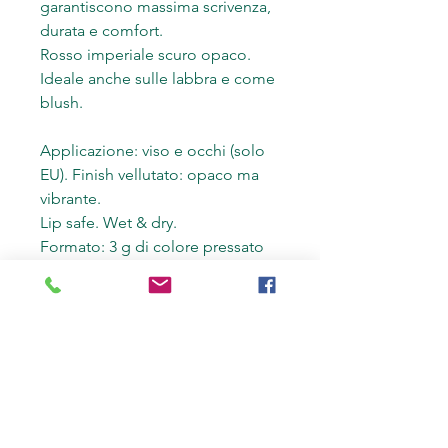
garantiscono massima scrivenza,
durata e comfort.
Rosso imperiale scuro opaco.
Ideale anche sulle labbra e come
blush.
Applicazione: viso e occhi (solo
EU). Finish vellutato: opaco ma
vibrante.
Lip safe. Wet & dry.
Formato: 3 g di colore pressato
in cialda diametro 3,6 cm.
Vegetarian & Vegan: nessun
ingrediente animale nè di origine
animale.
Senza siliconi, petrolatum e
parabeni.
Cruelty-free: assolutamente non
testato su animali!