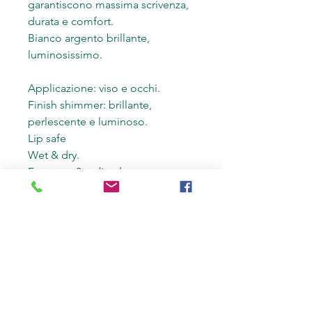
garantiscono massima scrivenza,
durata e comfort.
Bianco argento brillante,
luminosissimo.
Applicazione: viso e occhi.
Finish shimmer: brillante,
perlescente e luminoso.
Lip safe
Wet & dry.
Formato: 3 g di colore pressato
in cialda diametro 3,6 cm.
Vegetarian & Vegan: nessun
ingrediente animale nè di origine
animale.
Senza siliconi, petrolatum e
parabeni.
Cruelty-free: assolutamente non
testato su animali!