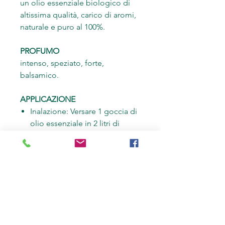
un olio essenziale biologico di
altissima qualità, carico di aromi,
naturale e puro al 100%.
PROFUMO
intenso, speziato, forte,
balsamico.
APPLICAZIONE
Inalazione: Versare 1 goccia di
olio essenziale in 2 litri di
acqua bollente e inalare il
vapore.
Olio da massaggio: Mescolare
ca. 1-2 gocce di olio
essenziale in 100 ml di olio
vegetale.
Lampada profumata (con
candela o elettrica): Versare ca.