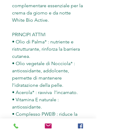
complementare essenziale per la
crema da giorno e da notte
White Bio Active.
PRINCIPI ATTIVI
• Olio di Palma* : nutriente e
ristrutturante, rinforza la barriera
cutanea.
• Olio vegetale di Nocciola* :
antiossidante, addolcente,
permette di mantenere
l’idratazione della pelle.
• Acerola* : ravviva l’incarnato.
• Vitamina E naturale :
antiossidante.
• Complesso PWE® : riduce la
produzione di melanina inibendo
gli enzimi responsabili della sua