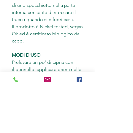
di uno specchietto nella parte
interna consente di ritoccare il
trucco quando si è fuori casa.
Il prodotto è Nickel tested, vegan
Ok ed è certificato biologico da
ccpb.
MODI D'USO
Prelevare un po’ di cipria con
il pennello, applicare prima nelle
zone che tendono a lucidarsi e
poi procedere sul resto del viso.
INCI
MICA, ZEA MAYS STARCH*,
SILICA, SQUALANE, ZINC
STEARATE, TOCOPHEROL,
GLYCERYL CAPRYLATE, PARFUM,