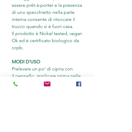
essere prêt-à-porter e la presenza
di uno specchietto nella parte
interna consente di ritoccare il
trucco quando si è fuori casa.
Il prodotto è Nickel tested, vegan
Ok ed è certificato biologico da
ccpb.
MODI D'USO
Prelevare un po’ di cipria con
il pennello, applicare prima nelle
zone che tendono a lucidarsi e
poi procedere sul resto del viso.
INCI
MICA, ZEA MAYS STARCH*,
SILICA, SQUALANE, ZINC
STEARATE, TOCOPHEROL,