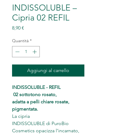
INDISSOLUBLE –
Cipria 02 REFIL
Prezzo
8,90 €
Quantità
*
Aggiungi al carrello
INDISSOLUBLE - REFIL
02 sottotono rosato,
adatta a pelli chiare rosate,
pigmentata.
La cipria
INDISSOLUBLE di PuroBio
Cosmetics opacizza l’incarnato,