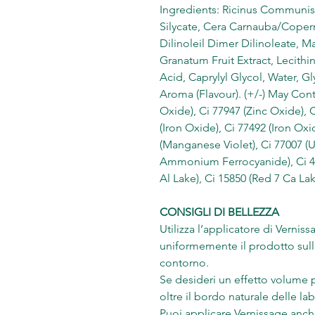
Ingredients: Ricinus Communis 
Silycate, Cera Carnauba/Copern
Dilinoleil Dimer Dilinoleate, M
Granatum Fruit Extract, Lecithin
Acid, Caprylyl Glycol, Water, G
Aroma (Flavour). (+/-) May Conta
Oxide), Ci 77947 (Zinc Oxide), 
(Iron Oxide), Ci 77492 (Iron Oxi
(Manganese Violet), Ci 77007 (Ul
Ammonium Ferrocyanide), Ci 420
Al Lake), Ci 15850 (Red 7 Ca Lak
CONSIGLI DI BELLEZZA
Utilizza l’applicatore di Verniss
uniformemente il prodotto sulle
contorno.
Se desideri un effetto volume
oltre il bordo naturale delle la
Puoi applicare Vernissage anche