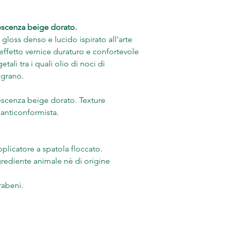
descenza beige dorato.
gloss denso e lucido ispirato all’arte
 effetto vernice duraturo e confortevole
tali tra i quali olio di noci di
ograno.
descenza beige dorato. Texture
 anticonformista.
plicatore a spatola floccato.
rediente animale nè di origine
arabeni.