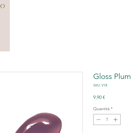
CENTRO
FILOSOFIA
SERVIZI
G
Gloss Plum
SKU: V18
Prezzo
9,90 €
Quantità
*