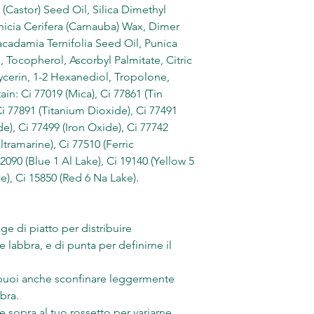
(Castor) Seed Oil, Silica Dimethyl
icia Cerifera (Carnauba) Wax, Dimer
acadamia Ternifolia Seed Oil, Punica
, Tocopherol, Ascorbyl Palmitate, Citric
lycerin, 1-2 Hexanediol, Tropolone,
in: Ci 77019 (Mica), Ci 77861 (Tin
Ci 77891 (Titanium Dioxide), Ci 77491
de), Ci 77499 (Iron Oxide), Ci 77742
tramarine), Ci 77510 (Ferric
90 (Blue 1 Al Lake), Ci 19140 (Yellow 5
e), Ci 15850 (Red 6 Na Lake).
age di piatto per distribuire
 labbra, e di punta per definirne il
 puoi anche sconfinare leggermente
bbra.
 sopra al tuo rossetto per variarne