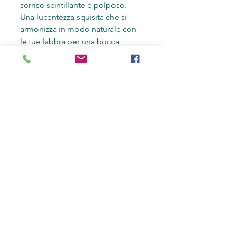
sorriso scintillante e polposo.
Una lucentezza squisita che si
armonizza in modo naturale con
le tue labbra per una bocca
golosa e glamour!
APPLICAZIONE
Per dare sollievo alla tua bocca,
metti un tocco di lucentezza nel
cuore delle tue labbra. Usalo da
solo o come top coat sul tuo
rossetto.
COMPOSIZIONE
Burro di limone, burro di karitè *,
oli vegetali di sesamo * e Jojoba
*, di cera di Carnauba * cera
Candellila, pigmenti naturali e
SeaWorld, estratti di rosmarino.