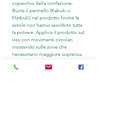
coperchio della confezione.
Ruota il pennello (Kabuki o
Flatbuki) nel prodotto finché le
setole non hanno assorbito tutta
la polvere. Applica il prodotto sul
viso con movimenti circolari,
insistendo sulle zone che
necessitano maggiore coprenza.
Metodo Liquido
Segui il procedimento del
Metodo Classico vaporizzando
Nebbia Fissante o acqua sul
pennello un attimo prima di
applicare il prodotto sul viso. In
questo modo otterrai un effetto
finale simile a quello dei
tradizionali fondotinta liquidi.
Metodo Cremoso
Mescola nel palmo della mano