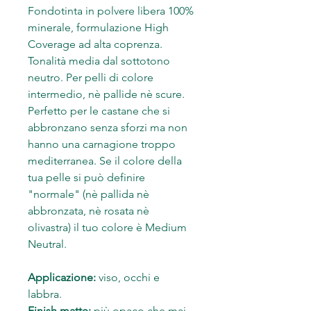
Fondotinta in polvere libera 100%
minerale, formulazione High
Coverage ad alta coprenza.
Tonalità media dal sottotono
neutro. Per pelli di colore
intermedio, nè pallide nè scure.
Perfetto per le castane che si
abbronzano senza sforzi ma non
hanno una carnagione troppo
mediterranea. Se il colore della
tua pelle si può definire
"normale" (nè pallida nè
abbronzata, nè rosata nè
olivastra) il tuo colore è Medium
Neutral.
Applicazione:
viso, occhi e
labbra.
Finish matte:
più opaco che mai.