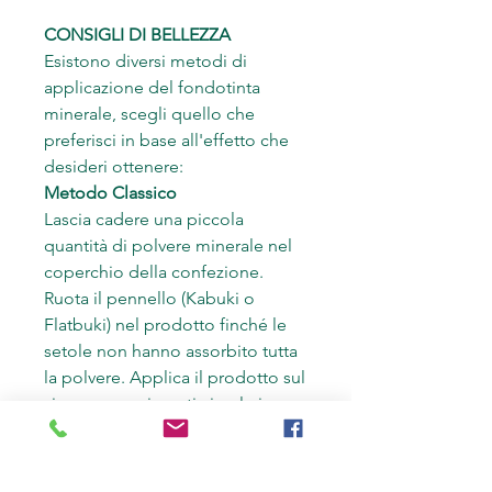
CONSIGLI DI BELLEZZA
Esistono diversi metodi di
applicazione del fondotinta
minerale, scegli quello che
preferisci in base all'effetto che
desideri ottenere:
Metodo Classico
Lascia cadere una piccola
quantità di polvere minerale nel
coperchio della confezione.
Ruota il pennello (Kabuki o
Flatbuki) nel prodotto finché le
setole non hanno assorbito tutta
la polvere. Applica il prodotto sul
viso con movimenti circolari,
insistendo sulle zone che
necessitano maggiore coprenza.
Metodo Liquido