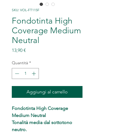
SKU: VOL-FT115F
Fondotinta High
Coverage Medium
Neutral
Prezzo
13,90 €
Quantità
*
Aggiungi al carrello
Fondotinta High Coverage
Medium Neutral
Tonalità media dal sottotono
neutro.