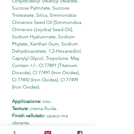
Octyldodecyl Stearoyl Stearate,
Sucrose Palmitate, Sucrose
Tristearate, Silica, Simmondsia
Chinensis Seed Oil [Simmondsia
Chinensis (Jojoba) Seed Oil],
Sodium Hyaluronate, Sodium
Phytate, Xanthan Gum, Sodium
Dehydroacetate, 1,2-Hexanediol,
Caprylyl Glycol, Tropolone. May
Contain +/-: CI 77891 (Titanium
Dioxide), CI 77491 (Iron Oxides),
CI 77492 (Iron Oxides), CI 77499
(Iron Oxides).
Applicazione:
viso.
Texture:
crema fluida.
Finish vellutato:
opaco ma
vibrante.
Confezione:
tubo da 30 ml.