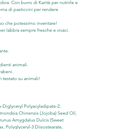
bbra. Con burro di Karitè per nutrirle e
oma di pasticcini per rendere
.
ioso che potessimo inventare!
er labbra sempre fresche e vivaci.
nte.
dienti animali.
arabeni.
testato su animali!
s-Diglyceryl Polyacyladipate-2,
ondsia Chinensis (Jojoba) Seed Oil,
runus Amygdalus Dulcis (Sweet
, Polyglyceryl-3 Diisostearate,