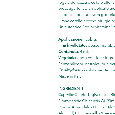
regala dolcezza e colore alle la
proteggerle, ed un delicato ar
l'applicazione una vera goduria
Il rosa corallo acceso più gio
Un autentico "color vitamina" p
Applicazione:
labbra.
Finish vellutato:
opaco ma vibra
Contenuto:
4 ml.
Vegetarian:
non contiene ingre
Senza siliconi, petrolatum e p
Cruelty-free:
assolutamente non 
Made in Italy.
INGREDIENTI
Caprylic/Capric Triglyceride, Bi
Simmondsia Chinensis Oil/Simm
Prunus Amygdalus Dulcis Oil/P
Almond) Oil, Cera Alba/Beeswax