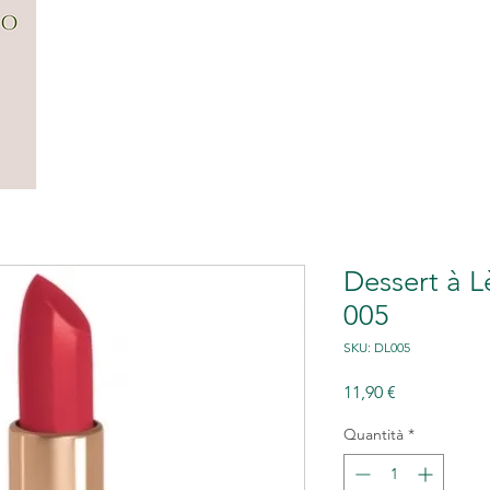
CENTRO
FILOSOFIA
SERVIZI
G
Dessert à L
005
SKU: DL005
Prezzo
11,90 €
Quantità
*