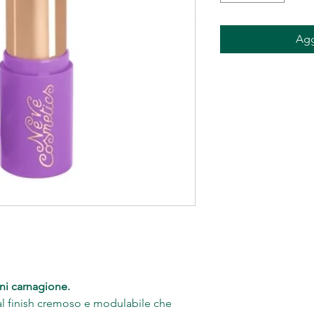
Agg
gni carnagione.
dal finish cremoso e modulabile che