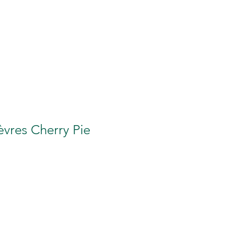
RAVIDANZA
More
èvres Cherry Pie