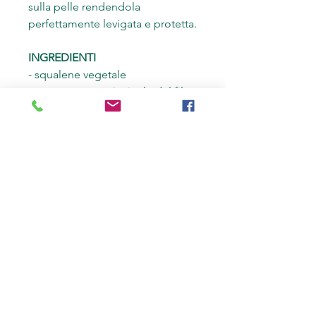
sulla pelle rendendola
perfettamente levigata e protetta.
INGREDIENTI
- squalene vegetale
: componente principale del film
idrolipidico della pelle. barriera
che permette di prevenire la
perdita d’acqua, mantenendo la
pelle morbida e tonica.
- estratto di aloe vera: idrata,
leviga e protegge
ingredienti attivi
idratanti: ingredienti attivi
idratanti e ristrutturanti di origine
vegetale provenienti dal grano
(acido ialuronico di origine
vegetale).
- cera di origine vegetale: dona