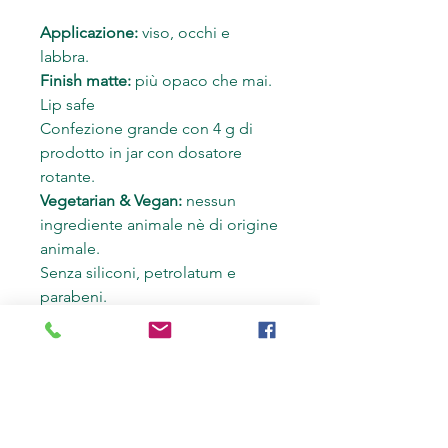
Applicazione:
viso, occhi e
labbra.
Finish matte:
più opaco che mai.
Lip safe
Confezione grande con 4 g di
prodotto in jar con dosatore
rotante.
Vegetarian & Vegan:
nessun
ingrediente animale nè di origine
animale.
Senza siliconi, petrolatum e
parabeni.
Cruelty-free:
assolutamente non
testato su animali!
Made in Italy.
INGREDIENTI