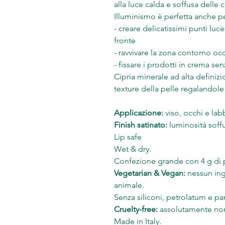
alla luce calda e soffusa delle 
Illuminismo è perfetta anche pe
- creare delicatissimi punti luc
fronte
- ravvivare la zona contorno oc
- fissare i prodotti in crema senz
Cipria minerale ad alta definizi
texture della pelle regalandole i
Applicazione:
viso, occhi e lab
Finish satinato:
luminosità soffu
Lip safe
Wet & dry.
Confezione grande con 4 g di p
Vegetarian & Vegan:
nessun ing
animale.
Senza siliconi, petrolatum e p
Cruelty-free:
assolutamente non 
Made in Italy.