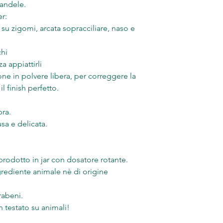
candele.
r:
e su zigomi, arcata sopracciliare, naso e
chi
a appiattirli
one in polvere libera, per correggere la
l finish perfetto.
bra.
sa e delicata.
rodotto in jar con dosatore rotante.
rediente animale nè di origine
arabeni.
testato su animali!