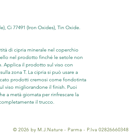
e), Ci 77491 (Iron Oxides), Tin Oxide.
ità di cipria minerale nel coperchio
ello nel prodotto finché le setole non
e. Applica il prodotto sul viso con
sulla zona T. La cipria si può usare a
cato prodotti cremosi come fondotinta
 sul viso migliorandone il finish. Puoi
he a metà giornata per rinfrescare la
e completamente il trucco.
© 2026 by M.J.Nature - Parma - P.Iva 02826660348