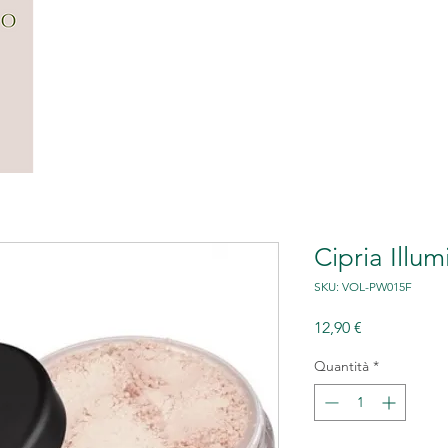
CENTRO
FILOSOFIA
SERVIZI
G
Cipria Illu
SKU: VOL-PW015F
Prezzo
12,90 €
Quantità
*