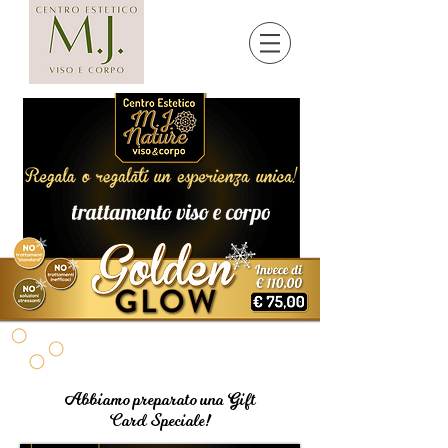
Abbiamo preparato una Gift
Card
Speciale!